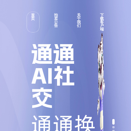
首
拍
关
下
页
卖
于
载
公
我
客
告
们
户
端
通通
AI社
交
通通换